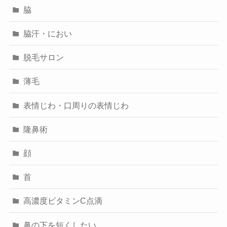
脇
脇汗・におい
脱毛サロン
薄毛
表情じわ・口周りの表情じわ
隆鼻術
顔
首
高濃度ビタミンC点滴
鼻の下を短くしたい