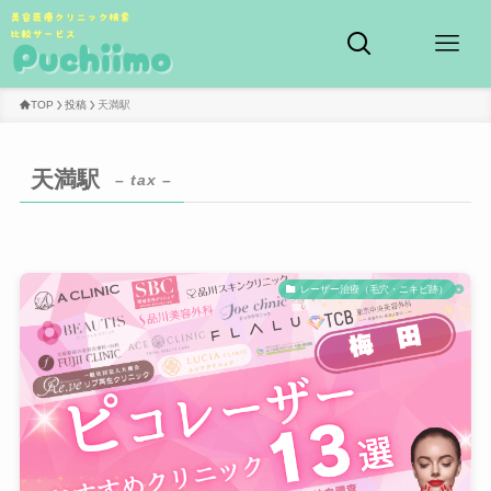
TOP
投稿
天満駅
天満駅
– tax –
レーザー治療（毛穴・ニキビ跡）