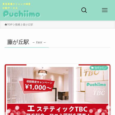
TOP
投稿
藤が丘駅
藤が丘駅
– tax –
脱毛サロン