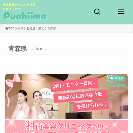
TOP
投稿
北海道・東北
青森県
青森県
– tax –
RF治療