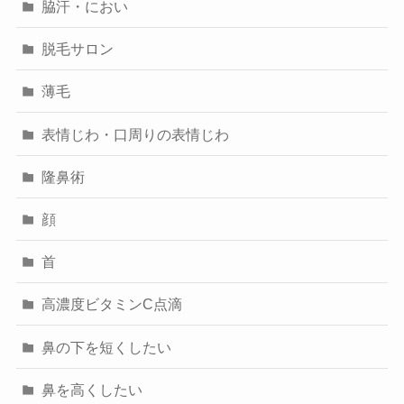
脇汗・におい
脱毛サロン
薄毛
表情じわ・口周りの表情じわ
隆鼻術
顔
首
高濃度ビタミンC点滴
鼻の下を短くしたい
鼻を高くしたい