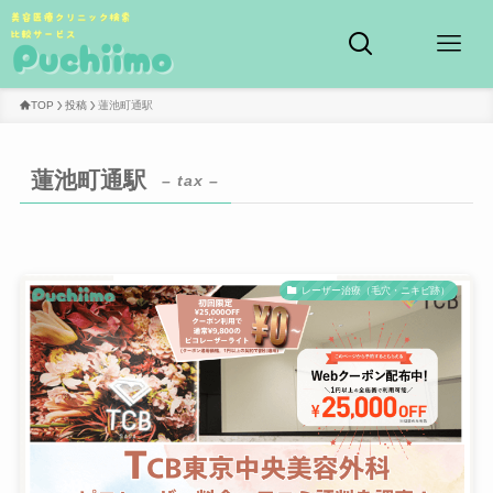
TOP
投稿
蓮池町通駅
蓮池町通駅
– tax –
レーザー治療（毛穴・ニキビ跡）