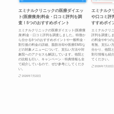
エミナルクリニックの医療ダイエッ
エミナルク
ト(医療痩身)料金・口コミ評判を調
や口コミ評
査！5つのおすすめポイント
すすめポイ
エミナルクリニックの医療ダイエット(医療痩
エミナルクリ
身)料金・口コミ評判を調査しました。特徴か
評判を調査しま
ら分かる5つのおすすめポイントや一般料金・
の料金や6つの
割引後の料金の詳細、脂肪冷却や医療EMSな
有無、支払い
どの対象メニューについて、支払い方法や対
分かり、他院
象院へのアクセスも解説しています。他院と
割引情報も紹
の比較も行い、キャンペーン・特典情報も全
てください。
て紹介しているので、ぜひ参考にしてくださ
2026年7月22日
い。
2026年7月22日