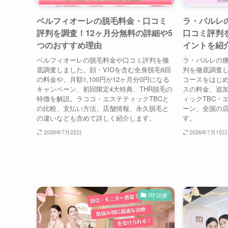
ベルフィオーレの脱毛料金・口コミ
ラ・パルレ
評判を調査！12ヶ月分無料の詳細や5
口コミ評判
つのおすすめ理由
イントを紹
ベルフィオーレの脱毛料金や口コミ評判を徹
ラ・パルレの
底調査しました。顔・VIOを含む全身脱毛6回
判を徹底調査
の料金や、月額1,100円が12ヶ月分0円になる
コースをはじ
キャンペーン、初回限定4大特典、THR脱毛の
スの料金、追
特徴を解説。ラココ・エステティックTBCと
ィックTBC・
の比較、支払い方法、店舗情報、永久脱毛と
ーン、全国の
の違いなども含めて詳しく紹介します。
す。
2026年7月22日
2026年7月15日
RF治療