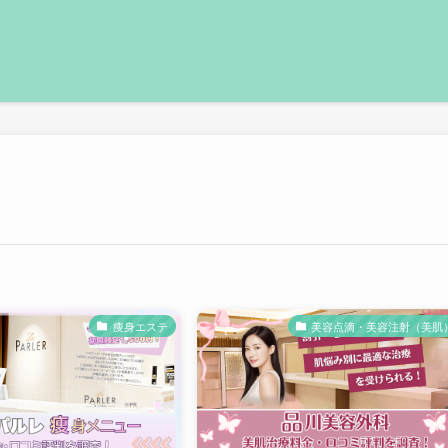
痩身エステ
美容点滴・美容注射（美肌