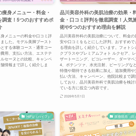
の痩身メニュー・料金・
品川美容外科の美肌治療の効果・
を調査！5つのおすすめポ
金・口コミ評判を徹底調査！人気
介
術や5つのおすすめ理由を解説
痩身メニューの料金や口コミ評
品川美容外科の美肌治療について、料金の
しました。モデル美脚ブースト
安や口コミをもとにした評判、おすすめで
めとする体験コース・通常コー
る理由を詳しく紹介しています。フォトシ
加費用、支払い方法、エステテ
クプラスやプレミアムフォト ルクセア、
エルセーヌとの比較、キャンペ
ザートーニング、ピコレーザー、ダーマペ
店舗情報まで詳しく紹介しま
4、ポテンツァ、水光注射、ピーリングな
特徴や期待できる効果に加え、追加費用や
払い方法、キャンペーン、他院比較まで調
しており、品川美容外科で美肌治療を検討
ている方に役立つ内容です。
2026年5月1日
HIFU（ハイフ）
医療脱毛（顔