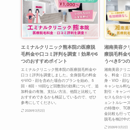
エミナルクリニック熊本院の医療脱
湘南美容クリ
毛料金や口コミ評判を調査！効果や6
療脱毛料金
つのおすすめポイント
うべき5つ
エミナルクリニック熊本院の医療脱毛料金や
湘南美容クリニ
口コミ評判を調査しました。全身脱毛の料金
を、料金・口
やVIO・顔を含めた場合のプランを始め、5
身・VIO・顔
回・8回・10回など回数別の効果について、追
キャンセル料
加料金の有無、支払い方法、他院と比較して
割引・キャン
おすすめできるかも検証しているので、ぜひ
セスも分かり
参考にしてください。
ェントルレーズ
の特徴や、TC
2026年3月2日
金比較も行っ
脱毛を検討中
2026年3月2日