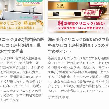
ニック(SBC)熊本院の医
湘南美容クリニック(SBC)のクマ
や口コミ評判を調査！通
料金や口コミ評判を調査！5つのお
のおすすめ理由
すめポイント
ック(SBC)熊本院の医療脱毛
湘南美容クリニック(SBC)のクマ取り治療
コミ・評判まで徹底調査。全
金・口コミ・評判を徹底しました。切らな
など部位別料金に加え、剃毛料や
クマ取りや裏ハムラ法、脂肪注入、モフィ
などの追加費用、支払い方法、
ス8など主要施術の特徴や費用相場、ダウ
ペーン、豊橋駅東口からのアク
イム、追加料金、キャンペーン情報まで網
やすく解説します。脱毛機（ジ
し、あなたに合った治療法を分かりやすく
/スプレンダーX/ミスト脱毛）
介します。TCBなど他院との比較も行って
B・エミナルクリニックとの料
るので、ぜひ参考にしてみてください。
ているので、熊本市周辺で医療
2026年2月23日
の方は必見です。