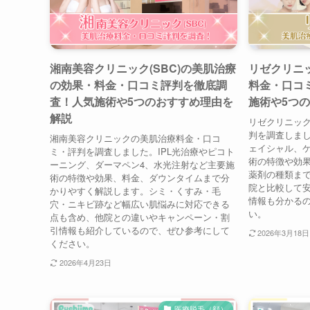
湘南美容クリニック(SBC)の美肌治療
リゼクリニ
の効果・料金・口コミ評判を徹底調
料金・口コ
査！人気施術や5つのおすすめ理由を
施術や5つ
解説
リゼクリニッ
判を調査しま
湘南美容クリニックの美肌治療料金・口コ
ェイシャル、
ミ・評判を調査しました。IPL光治療やピコト
術の特徴や効
ーニング、ダーマペン4、水光注射など主要施
薬剤の種類ま
術の特徴や効果、料金、ダウンタイムまで分
院と比較して
かりやすく解説します。シミ・くすみ・毛
情報も分かる
穴・ニキビ跡など幅広い肌悩みに対応できる
い。
点も含め、他院との違いやキャンペーン・割
引情報も紹介しているので、ぜひ参考にして
2026年3月18日
ください。
2026年4月23日
医療脱毛（顔）