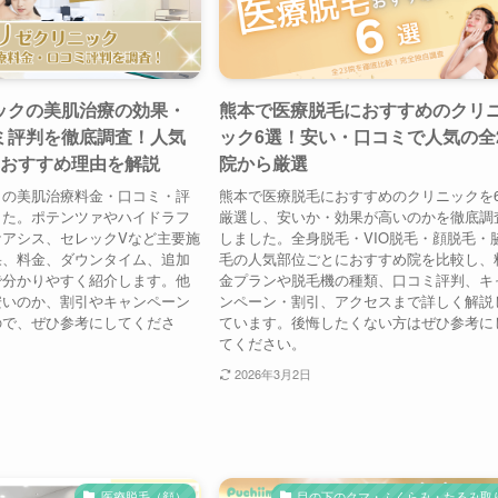
ックの美肌治療の効果・
熊本で医療脱毛におすすめのクリ
ミ評判を徹底調査！人気
ック6選！安い・口コミで人気の全
のおすすめ理由を解説
院から厳選
クの美肌治療料金・口コミ・評
熊本で医療脱毛におすすめのクリニックを
した。ポテンツァやハイドラフ
厳選し、安いか・効果が高いのかを徹底調
ケアシス、セレックVなど主要施
しました。全身脱毛・VIO脱毛・顔脱毛・
果、料金、ダウンタイム、追加
毛の人気部位ごとにおすすめ院を比較し、
で分かりやすく紹介します。他
金プランや脱毛機の種類、口コミ評判、キ
安いのか、割引やキャンペーン
ンペーン・割引、アクセスまで詳しく解説
ので、ぜひ参考にしてくださ
ています。後悔したくない方はぜひ参考に
てください。
2026年3月2日
医療脱毛（顔）
目の下のクマ・ふくらみ・たるみ取