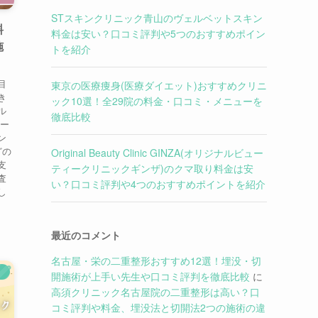
STスキンクリニック青山のヴェルベットスキン
料
料金は安い？口コミ評判や5つのおすすめポイン
施
トを紹介
目
東京の医療痩身(医療ダイエット)おすすめクリニ
き
ック10選！全29院の料金・口コミ・メニューを
ル
徹底比較
レー
ン
どの
Original Beauty Clinic GINZA(オリジナルビュー
支
ティークリニックギンザ)のクマ取り料金は安
査
い？口コミ評判や4つのおすすめポイントを紹介
し
最近のコメント
名古屋・栄の二重整形おすすめ12選！埋没・切
）
開施術が上手い先生や口コミ評判を徹底比較
に
高須クリニック名古屋院の二重整形は高い？口
コミ評判や料金、埋没法と切開法2つの施術の違