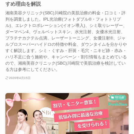
すめ理由を解説
湘南美容クリニック(SBC)川崎院の美肌治療の料金・口コミ・評
判を調査しました。IPL光治療(フォトダブル®・フォトトリプ
ル)、エレクトロポレーション(イオン導入)、シミ取りレーザー、
ダーマペン4、ヴェルベットスキン、水光注射、女優水光注射、
プラチナカクテル点滴、レーザートーニング、女優注射®、ジャ
ルプロスーパーハイドロの特徴や料金、ダウンタイムを分かりや
すく解説します。シミ・くすみ・肝斑・毛穴・ニキビ跡・赤み・
ハリ不足に合う施術や、キャンペーン・割引情報もまとめている
ので、湘南美容クリニック(SBC)川崎院で美肌治療を検討してい
る方は参考にしてください。
2026年4月15日
RF治療