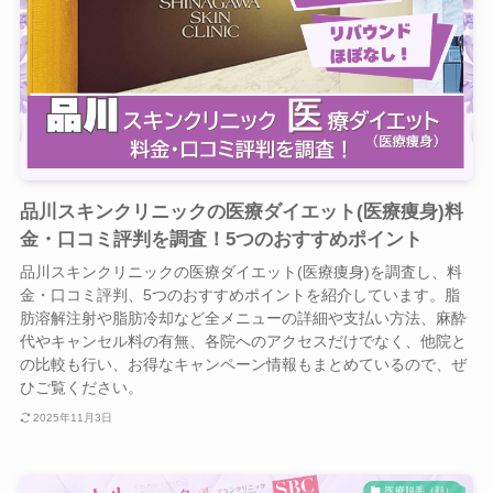
品川スキンクリニックの医療ダイエット(医療痩身)料
金・口コミ評判を調査！5つのおすすめポイント
品川スキンクリニックの医療ダイエット(医療痩身)を調査し、料
金・口コミ評判、5つのおすすめポイントを紹介しています。脂
肪溶解注射や脂肪冷却など全メニューの詳細や支払い方法、麻酔
代やキャンセル料の有無、各院へのアクセスだけでなく、他院と
の比較も行い、お得なキャンペーン情報もまとめているので、ぜ
ひご覧ください。
2025年11月3日
医療脱毛（顔）