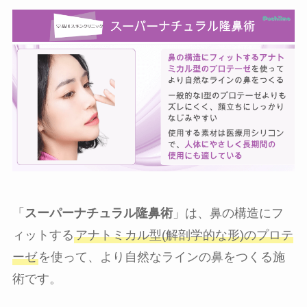
「
スーパーナチュラル隆鼻術
」は、鼻の構造にフ
ィットする
アナトミカル型(解剖学的な形)のプロテ
ーゼ
を使って、より自然なラインの鼻をつくる施
術です。