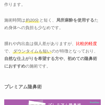
作ります。
施術時間は
約20分
と短く、
局所麻酔を使用する
た
め身体への負担も少なめです。
腫れや内出血は個人差がありますが、
比較的軽度
で、
ダウンタイムも短い
のが特徴となっており、
自然な仕上がりを希望する方や、初めての隆鼻術
におすすめ
の施術です。
プレミアム隆鼻術