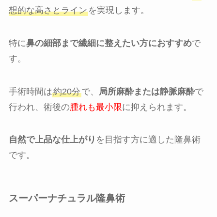
想的な高さとライン
を実現します。
特に
鼻の細部まで繊細に整えたい方におすすめ
で
す。
手術時間は
約20分
で、
局所麻酔または静脈麻酔
で
行われ、術後の
腫れも最小限
に抑えられます。
自然で上品な仕上がり
を目指す方に適した隆鼻術
です。
スーパーナチュラル隆鼻術