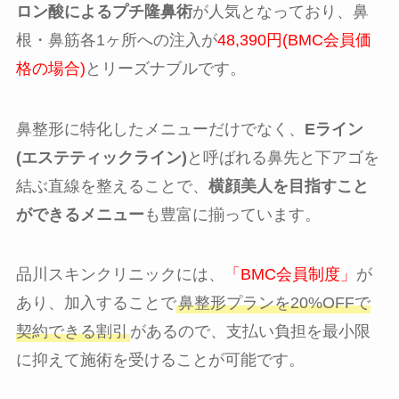
ロン酸によるプチ隆鼻術
が人気となっており、鼻
根・鼻筋各1ヶ所への注入が
48,390円(BMC会員価
格の場合)
とリーズナブルです。
鼻整形に特化したメニューだけでなく、
Eライン
(エステティックライン)
と呼ばれる鼻先と下アゴを
結ぶ直線を整えることで、
横顔美人を目指すこと
ができるメニュー
も豊富に揃っています。
品川スキンクリニックには、
「BMC会員制度」
が
あり、加入することで
鼻整形プランを20%OFFで
契約できる割引
があるので、支払い負担を最小限
に抑えて施術を受けることが可能です。