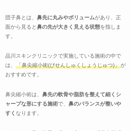
団子鼻とは、
鼻先に丸みやボリューム
があり、正
面から見ると
鼻の先が大きく見える状態
を指しま
す。
品川スキンクリニックで実施している施術の中で
は、
「鼻尖縮小術(びせんしゅくしょうじゅつ)」
が
おすすめです。
鼻尖縮小術は、
鼻先の軟骨や脂肪を整えて細くシ
ャープな形にする施術
で、
鼻のバランスが整いや
すく
なります。