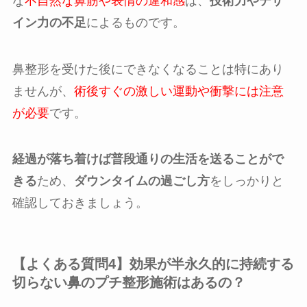
な
不自然な鼻筋や表情の違和感
は、
技術力やデザ
イン力の不足
によるものです。
鼻整形を受けた後にできなくなることは特にあり
ませんが、
術後すぐの激しい運動や衝撃には注意
が必要
です。
経過が落ち着けば普段通りの生活を送ることがで
きる
ため、
ダウンタイムの過ごし方
をしっかりと
確認しておきましょう。
【よくある質問4】効果が半永久的に持続する
切らない鼻のプチ整形施術はあるの？