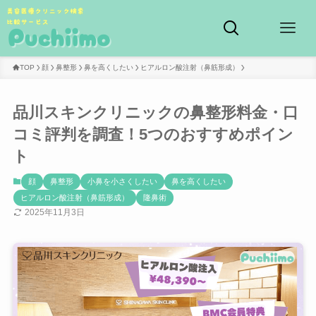
TOP
顔
鼻整形
鼻を高くしたい
ヒアルロン酸注射（鼻筋形成）
品川スキンクリニックの鼻整形料金・口
コミ評判を調査！5つのおすすめポイン
ト
顔
鼻整形
小鼻を小さくしたい
鼻を高くしたい
ヒアルロン酸注射（鼻筋形成）
隆鼻術
2025年11月3日