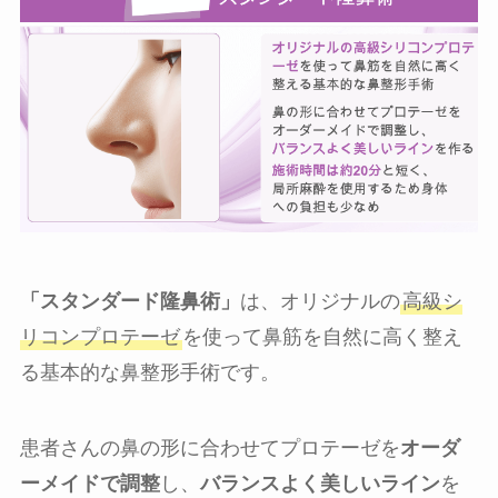
「スタンダード隆鼻術」
は、オリジナルの
高級シ
リコンプロテーゼ
を使って鼻筋を自然に高く整え
る基本的な鼻整形手術です。
患者さんの鼻の形に合わせてプロテーゼを
オーダ
ーメイドで調整
し、
バランスよく美しいライン
を