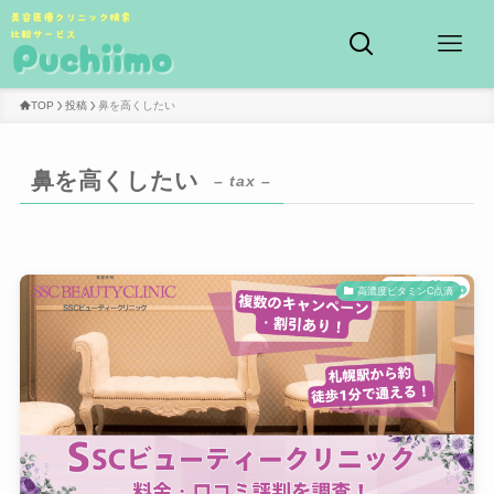
TOP
投稿
鼻を高くしたい
鼻を高くしたい
– tax –
高濃度ビタミンC点滴