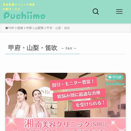
TOP
投稿
中部
山梨県
甲府・山梨・笛吹
甲府・山梨・笛吹
– tax –
RF治療