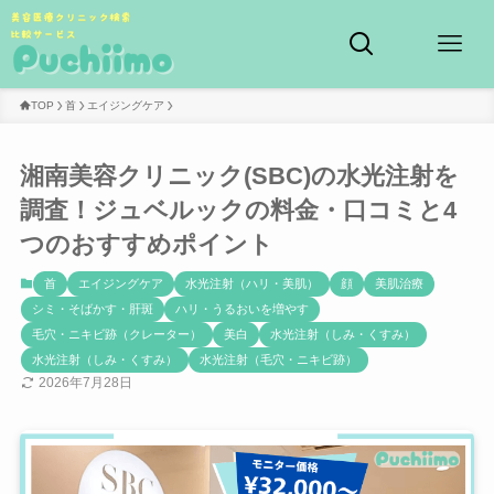
TOP
首
エイジングケア
湘南美容クリニック(SBC)の水光注射を
調査！ジュベルックの料金・口コミと4
つのおすすめポイント
首
エイジングケア
水光注射（ハリ・美肌）
顔
美肌治療
シミ・そばかす・肝斑
ハリ・うるおいを増やす
毛穴・ニキビ跡（クレーター）
美白
水光注射（しみ・くすみ）
水光注射（しみ・くすみ）
水光注射（毛穴・ニキビ跡）
2026年7月28日