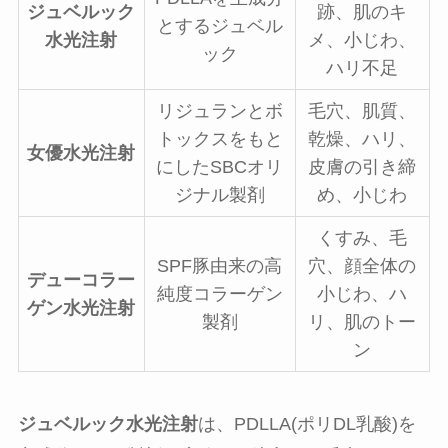
ジュベルック
跡、肌のキ
とするジュベル
水光注射
メ、小じわ、
ック
ハリ不足
リジュランとボ
毛穴、肌質、
トックスをもと
乾燥、ハリ、
女優水光注射
にしたSBCオリ
皮膚の引き締
ジナル製剤
め、小じわ
くすみ、毛
SPF豚由来の高
穴、顔全体の
デューコラー
純度コラーゲン
小じわ、ハ
ゲン水光注射
製剤
リ、肌のトー
ン
ジュベルック水光注射
は、PDLLA(ポリDL乳酸)を