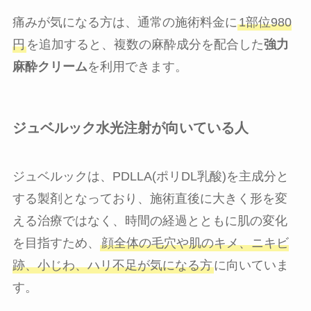
痛みが気になる方は、通常の施術料金に
1部位980
円
を追加すると、複数の麻酔成分を配合した
強力
麻酔クリーム
を利用できます。
ジュベルック水光注射が向いている人
ジュベルックは、PDLLA(ポリDL乳酸)を主成分と
する製剤となっており、施術直後に大きく形を変
える治療ではなく、時間の経過とともに肌の変化
を目指すため、
顔全体の毛穴や肌のキメ、ニキビ
跡、小じわ、ハリ不足が気になる方
に向いていま
す。