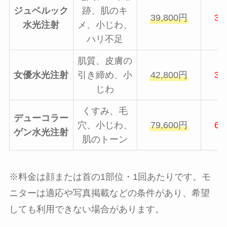
ジュベルック
跡、肌のキ
39,800円
32
水光注射
メ、小じわ、
ハリ不足
肌質、皮膚の
女優水光注射
引き締め、小
42,800円
35
じわ
くすみ、毛
デューコラー
穴、小じわ、
79,600円
69
ゲン水光注射
肌のトーン
※料金は顔または首の1部位・1回あたりです。モ
ニターは適応や写真掲載などの条件があり、希望
しても利用できない場合があります。