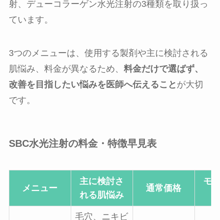
射、デューコラーゲン水光注射の3種類を取り扱っ
ています。
3つのメニューは、使用する製剤や主に検討される
肌悩み、料金が異なるため、
料金だけで選ばず、
改善を目指したい悩みを医師へ伝えること
が大切
です。
SBC水光注射の料金・特徴早見表
主に検討さ
モ
メニュー
通常価格
れる肌悩み
毛穴、ニキビ