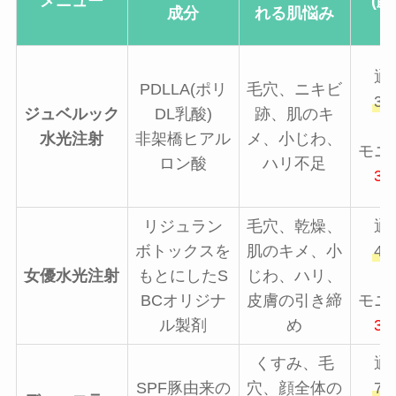
メニュー
(
成分
れる肌悩み
通
PDLLA(ポリ
毛穴、ニキビ
39
ジュベルック
DL乳酸)
跡、肌のキ
水光注射
非架橋ヒアル
メ、小じわ、
モニ
ロン酸
ハリ不足
32
リジュラン
毛穴、乾燥、
通
ボトックスを
肌のキメ、小
42
女優水光注射
もとにしたS
じわ、ハリ、
BCオリジナ
皮膚の引き締
モニ
ル製剤
め
35
くすみ、毛
通
SPF豚由来の
穴、顔全体の
79