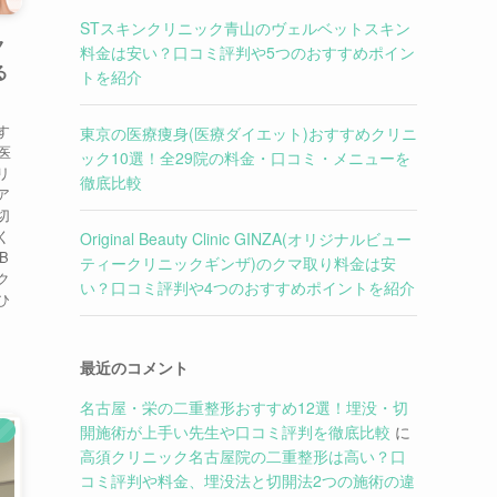
STスキンクリニック青山のヴェルベットスキン
ク
料金は安い？口コミ評判や5つのおすすめポイン
る
トを紹介
す
東京の医療痩身(医療ダイエット)おすすめクリニ
医
ック10選！全29院の料金・口コミ・メニューを
リ
徹底比較
ア
切
く
Original Beauty Clinic GINZA(オリジナルビュー
B
ティークリニックギンザ)のクマ取り料金は安
ク
い？口コミ評判や4つのおすすめポイントを紹介
ひ
最近のコメント
名古屋・栄の二重整形おすすめ12選！埋没・切
開施術が上手い先生や口コミ評判を徹底比較
に
）
高須クリニック名古屋院の二重整形は高い？口
コミ評判や料金、埋没法と切開法2つの施術の違