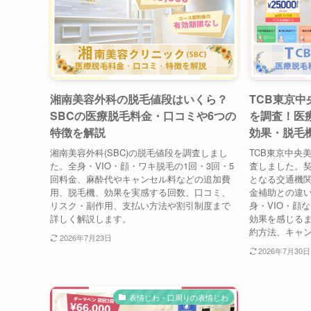
湘南美容外科の脱毛値段はいくら？
TCB東京
SBCの医療脱毛料金・口コミや6つの
を調査！医
特徴を解説
効果・脱毛
湘南美容外科(SBC)の脱毛値段を調査しまし
TCB東京中央
た。全身・VIO・顔・ワキ脱毛の1回・3回・5
査しました。
回料金、麻酔代やキャンセル料などの追加費
となる交通機
用、脱毛機、効果を実感する回数、口コミ、
金補助との違
リスク・副作用、支払い方法や割引制度まで
身・VIO・顔
詳しく解説します。
効果を感じる
約方法、キャ
2026年7月23日
2026年7月30日
表情じわ・口周りの表情じわ