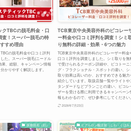
ックTBCの脱毛料金・口
TCB東京中央美容外科のピコレー
調査！スーパー脱毛の特
ー料金や口コミ評判を調査！シミ
おすすめ理由
り無料の詳細・効果・6つの魅力
TBCの脱毛料金や口コミ評判
TCB東京中央美容外科のピコレーザー料金
した。スーパー脱毛(ニードル
口コミ評判を調査しました。シミ取りを無
効果、総額、キャンペーン情報
で受けられるクーポン詳細や、ピコトーニ
も分かりやすく解説します。
グ・フラクショナル・スポットの違い、シ
取り効果は高いのか、おすすめできる魅力
紹介しています。取扱店舗一覧やライトや
タンダードなどプランごとの違い、ピコレ
ザーを受ける際に利用できるキャンペーン
報もわかるので、ぜひ参考にしてください
2026年7月23日
医療脱毛（顔）
ヒアルロン酸注射（しわ・くぼみ