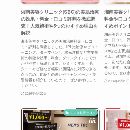
湘南美容クリニック(SBC)の美肌治療
湘南美容クリ
の効果・料金・口コミ評判を徹底調
料金や口コ
査！人気施術や5つのおすすめ理由を
すめポイン
解説
湘南美容クリニ
金・口コミ・
湘南美容クリニックの美肌治療料金・口コ
クマ取りや裏
ミ・評判を調査しました。IPL光治療やピコト
ス8など主要施
ーニング、ダーマペン4、水光注射など主要施
イム、追加料
術の特徴や効果、料金、ダウンタイムまで分
し、あなたに
かりやすく解説します。シミ・くすみ・毛
介します。TC
穴・ニキビ跡など幅広い肌悩みに対応できる
るので、ぜひ
点も含め、他院との違いやキャンペーン・割
引情報も紹介しているので、ぜひ参考にして
2026年2月23日
ください。
2026年4月23日
メンズ脱毛サロン