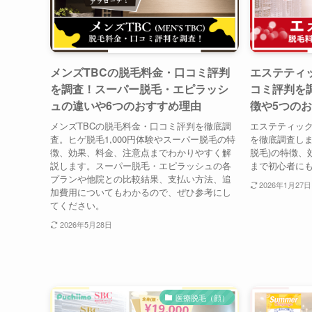
メンズTBCの脱毛料金・口コミ評判
エステティ
を調査！スーパー脱毛・エピラッシ
コミ評判を
ュの違いや6つのおすすめ理由
徴や5つの
メンズTBCの脱毛料金・口コミ評判を徹底調
エステティック
査。ヒゲ脱毛1,000円体験やスーパー脱毛の特
を徹底調査しま
徴、効果、料金、注意点までわかりやすく解
脱毛)の特徴、
説します。スーパー脱毛・エピラッシュの各
まで初心者に
プランや他院との比較結果、支払い方法、追
2026年1月27日
加費用についてもわかるので、ぜひ参考にし
てください。
2026年5月28日
医療脱毛（顔）