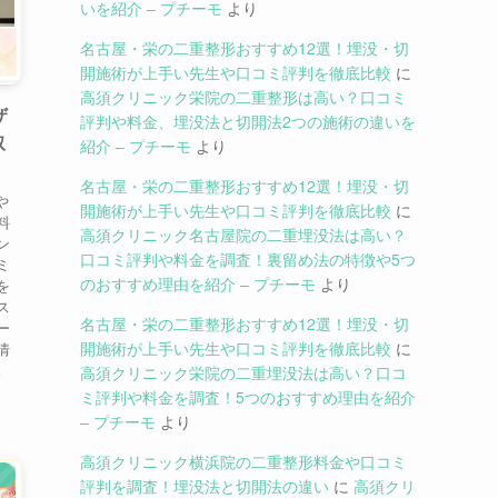
いを紹介 – プチーモ
より
名古屋・栄の二重整形おすすめ12選！埋没・切
開施術が上手い先生や口コミ評判を徹底比較
に
高須クリニック栄院の二重整形は高い？口コミ
ザ
評判や料金、埋没法と切開法2つの施術の違いを
取
紹介 – プチーモ
より
名古屋・栄の二重整形おすすめ12選！埋没・切
や
開施術が上手い先生や口コミ評判を徹底比較
に
料
高須クリニック名古屋院の二重埋没法は高い？
ン
口コミ評判や料金を調査！裏留め法の特徴や5つ
ミ
のおすすめ理由を紹介 – プチーモ
より
を
ス
名古屋・栄の二重整形おすすめ12選！埋没・切
ー
開施術が上手い先生や口コミ評判を徹底比較
に
情
。
高須クリニック栄院の二重埋没法は高い？口コ
ミ評判や料金を調査！5つのおすすめ理由を紹介
– プチーモ
より
高須クリニック横浜院の二重整形料金や口コミ
）
評判を調査！埋没法と切開法の違い
に
高須クリ