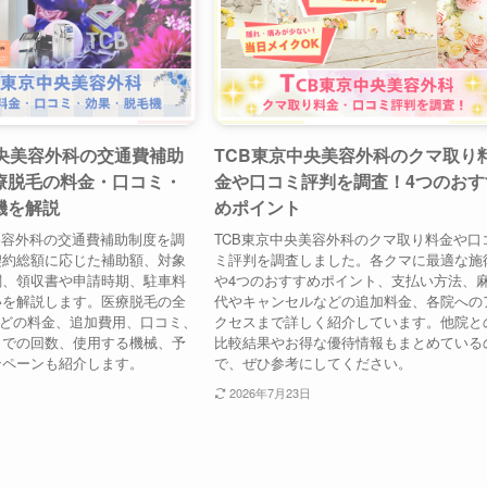
中央美容外科の交通費補助
TCB東京中央美容外科のクマ取り
療脱毛の料金・口コミ・
金や口コミ評判を調査！4つのおす
機を解説
めポイント
美容外科の交通費補助制度を調
TCB東京中央美容外科のクマ取り料金や口
契約総額に応じた補助額、対象
ミ評判を調査しました。各クマに最適な施
関、領収書や申請時期、駐車料
や4つのおすすめポイント、支払い方法、
いを解説します。医療脱毛の全
代やキャンセルなどの追加料金、各院への
などの料金、追加費用、口コミ、
クセスまで詳しく紹介しています。他院と
までの回数、使用する機械、予
比較結果やお得な優待情報もまとめている
ンペーンも紹介します。
で、ぜひ参考にしてください。
2026年7月23日