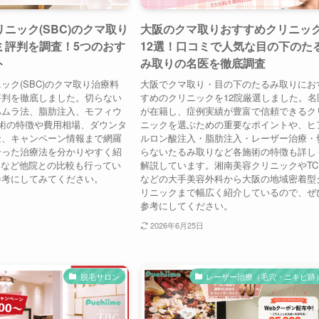
ニック(SBC)のクマ取り
大阪のクマ取りおすすめクリニッ
ミ評判を調査！5つのおす
12選！口コミで人気な目の下のた
ト
み取りの名医を徹底調査
ック(SBC)のクマ取り治療料
大阪でクマ取り・目の下のたるみ取りにお
評判を徹底しました。切らない
すめのクリニックを12院厳選しました。名
ハムラ法、脂肪注入、モフィウ
が在籍し、症例実績が豊富で信頼できるク
術の特徴や費用相場、ダウンタ
ニックを選ぶための重要なポイントや、ヒ
金、キャンペーン情報まで網羅
ルロン酸注入・脂肪注入・レーザー治療・
合った治療法を分かりやすく紹
らないたるみ取りなど各施術の特徴も詳し
Bなど他院との比較も行ってい
解説しています。湘南美容クリニックやTC
参考にしてみてください。
などの大手美容外科から大阪の地域密着型
リニックまで幅広く紹介しているので、ぜ
参考にしてください。
2026年6月25日
脱毛サロン
レーザー治療（毛穴・ニキビ跡