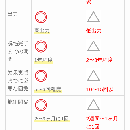
要
出力
高出力
低出力
脱毛完了
までの期
間
1年程度
2〜3年程度
効果実感
までに必
要な回数
5〜6回程度
10〜15回以上
施術間隔
2〜3ヶ月に1回
2週間〜1ヶ月
に1回