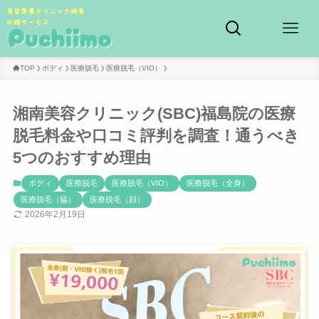
TOP
ボディ
医療脱毛
医療脱毛（VIO）
湘南美容クリニック(SBC)福島院の医療
脱毛料金や口コミ評判を調査！通うべき
5つのおすすめ理由
ボディ
医療脱毛
医療脱毛（VIO）
医療脱毛（全身）
医療脱毛（脇）
医療脱毛（顔）
2026年2月19日