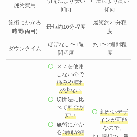
切開法より安い
埋没法より高い
施術費用
傾向
傾向
施術にかかる
最短約20分程
最短約10分程度
時間(両目)
度
ほぼなし〜1週
約1〜2週間程
ダウンタイム
間程度
度
メスを使用
しないので
痛みや腫れ
が少ない
切開法に比
べて
料金が
細かいデザ
安い
インが可能
施術にかか
なので、
る
時間が短
より理想の二重