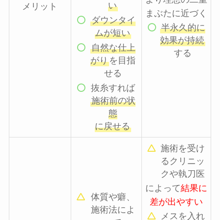
い
メリット
まぶたに近づく
ダウンタイ
半永久的に
ムが短い
効果が持続
自然な仕上
する
がり
を目指
せる
抜糸すれば
施術前の状
態
に戻せる
施術を受け
るクリニッ
クや執刀医
によって
結果に
体質や癖、
差が出やすい
施術法によ
メスを入れ