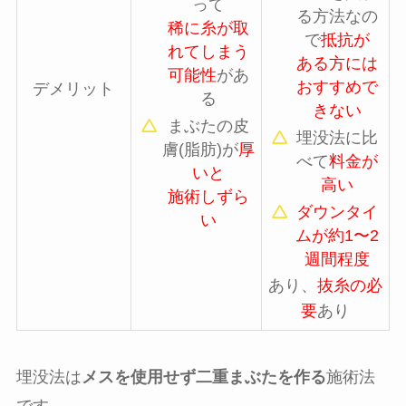
って
る方法なの
稀に糸が取
で
抵抗が
れてしまう
ある方には
可能性
があ
おすすめで
デメリット
る
きない
まぶたの皮
埋没法に比
膚(脂肪)が
厚
べて
料金が
いと
高い
施術しずら
ダウンタイ
い
ムが約1〜2
週間程度
あり、
抜糸の必
要
あり
埋没法は
メスを使用せず二重まぶたを作る
施術法