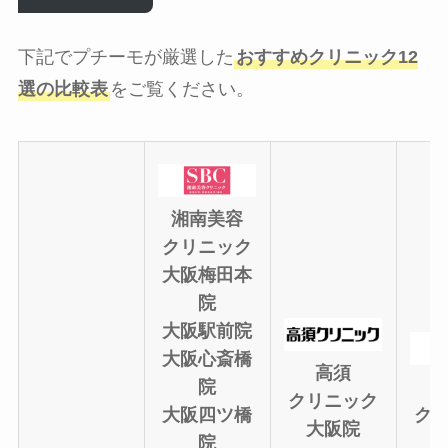
下記でプチーモが厳選した
おすすめクリニック12
選の比較表
をご覧ください。
湘南美容
クリニック
大阪梅田本
院
大阪駅前院
大阪心斎橋
高須
院
大
クリニック
大阪四ツ橋
ク
大阪院
院