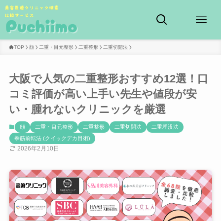
TOP
顔
二重・目元整形
二重整形
二重切開法
大阪で人気の二重整形おすすめ12選！口
コミ評価が高い上手い先生や値段が安
い・腫れないクリニックを厳選
顔
二重・目元整形
二重整形
二重切開法
二重埋没法
拳筋前転法 (クイックデカ目術)
2026年2月10日