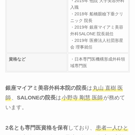
・2015年 他院 大手美容外科
入職
・2018年 船橋眼瞼下垂クリ
ニック 院長
・2019年 銀座マイアミ美容
外科SALONE 院長就任
・2019年 医療法人社団形星
会 理事就任
資格など
・日本専門医機構形成外科領
域専門医
銀座マイアミ美容外科本院の院長
は
丸山 直樹 医
師
、
SALONEの院長
は
小野寺 剛慧 医師
が務めて
います。
2名とも専門医資格を保有
しており、
患者一人ひと