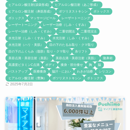
ヒアルロン酸注射(涙袋形成)
ヒアルロン酸注射（あご形成）
ヒアルロン酸注射（鼻筋形成）
ボツリヌストキシン
ボトックス
ボトックス
マッサージピール
レーザートーニング
レーザートーニング
レーザー治療（しみ・くすみ）
レーザー治療（しみ・くすみ）
二重切開法
二重埋没法
水光注射（しみ・くすみ）
水光注射（しみ・くすみ）
水光注射（ハリ・美肌）
目の下のたるみ取り・クマ取り
目の下のふくらみ（脂肪）取り・クマ取り
糸リフト
美容点滴・美容注射（美肌）
美容点滴・美容注射（美肌）
隆鼻術
高濃度ビタミンC点滴
ボディ
痩身・部分痩せ
胸
脇
バストアップ
医療痩身
脇汗・におい
わきが治療
シリコン
ヒアルロン酸注射（豊胸）
ボツリヌストキシン
ボトックス
2025年7月2日