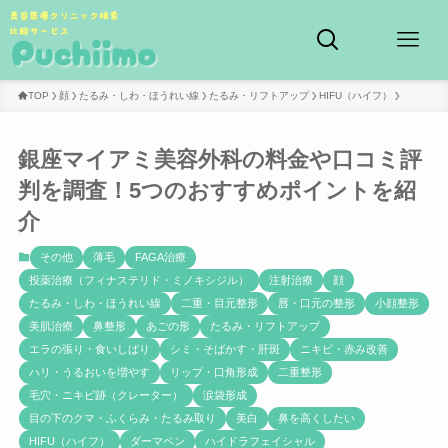
TOP
顔
たるみ・しわ・ほうれい線
たるみ・リフトアップ
HIFU（ハイフ）
銀座マイアミ美容外科の料金や口コミ評
判を調査！5つのおすすめポイントを紹
介
その他
薄毛
FAGA治療
投薬治療（フィナステリド・ミノキシジル）
注射治療
顔
たるみ・しわ・ほうれい線
二重・目元整形
唇・口元の整形
小顔整形
美肌治療
鼻整形
あごの形
たるみ・リフトアップ
エラの張り・食いしばり
シミ・そばかす・肝斑
ニキビ・赤み改善
ハリ・うるおいを増やす
リップ・口角形成
二重整形
毛穴・ニキビ跡（クレーター）
涙袋形成
目の下のクマ・ふくらみ・たるみ取り
美白
鼻を高くしたい
HIFU（ハイフ）
ダーマペン
ハイドラフェイシャル