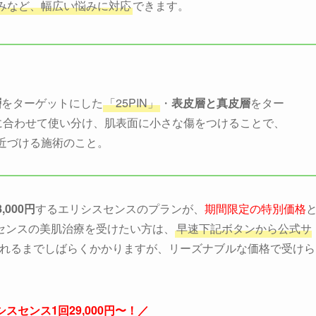
みなど、幅広い悩みに対応
できます。
層
をターゲットにした
「25PIN」
・
表皮層と真皮層
をター
に合わせて使い分け、肌表面に小さな傷をつけることで、
近づける施術のこと。
,000円
するエリシスセンスのプランが、
期間限定の特別価格
センスの美肌治療を受けたい方は、
早速下記ボタンから公式サ
されるまでしばらくかかりますが、リーズナブルな価格で受けら
スセンス1回29,000円〜！／