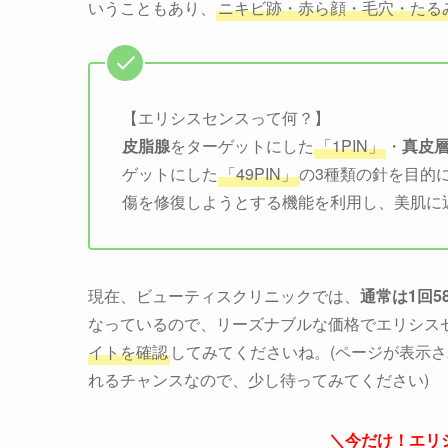
いうこともあり、
ニキビ跡・赤ら顔・毛穴・たる
【エリシスセンスって何？】
皮脂腺
をターゲットにした
「1PIN」
・
真皮
ゲットにした
「49PIN」
の3種類の針を目的
傷を修復しようとする機能を利用し、美肌に
現在、ビューティスクリニックでは、
通常は1回58
なっているので、リーズナブルな価格でエリシス
イトを確認
してみてくださいね。(ページが表示
れるチャンスなので、少し待ってみてください)
＼今だけ！エリシ