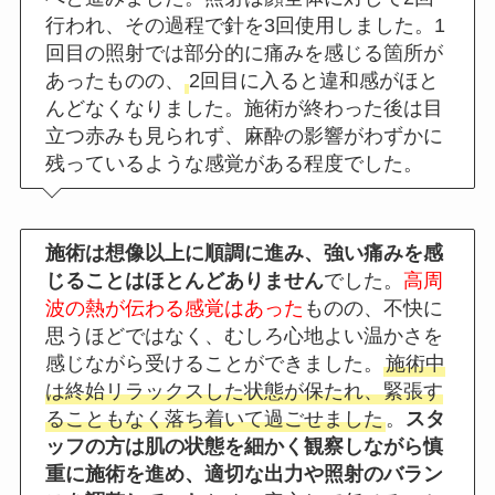
行われ、その過程で針を3回使用しました。
1
回目の照射では部分的に痛みを感じる箇所が
あったものの、
2回目に入ると違和感がほと
んどなくなりました。施術が終わった後は目
立つ赤みも見られず、麻酔の影響がわずかに
残っているような感覚がある程度でした。
施術は想像以上に順調に進み、強い痛みを感
じることはほとんどありません
でした。
高周
波の熱が伝わる感覚はあった
ものの、不快に
思うほどではなく、むしろ心地よい温かさを
感じながら受けることができました。
施術中
は終始リラックスした状態が保たれ、緊張す
ることもなく落ち着いて過ごせました
。
スタ
ッフの方は肌の状態を細かく観察しながら慎
重に施術を進め、適切な出力や照射のバラン