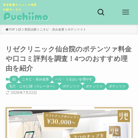
TOP
顔
美肌治療
ニキビ・赤み改善
ポテンツァ
リゼクリニック仙台院のポテンツァ料金
や口コミ評判を調査！4つのおすすめ理
由を紹介
顔
ニキビ・赤み改善
ハリ・うるおいを増やす
毛穴・ニキビ跡（クレーター）
ポテンツァ
ポテンツァ
ポテンツァ
2026年7月22日