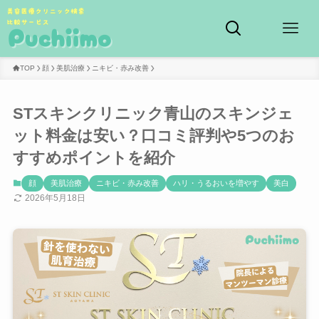
TOP
顔
美肌治療
ニキビ・赤み改善
STスキンクリニック青山のスキンジェ
ット料金は安い？口コミ評判や5つのお
すすめポイントを紹介
顔
美肌治療
ニキビ・赤み改善
ハリ・うるおいを増やす
美白
2026年5月18日