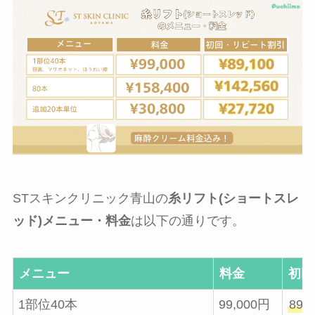
STスキンクリニック青山の
糸リフト(ショートスレ
ッド)メニュー・料金
は以下の通りです。
メニュー
料金
初回
1部位40本
99,000円
89,