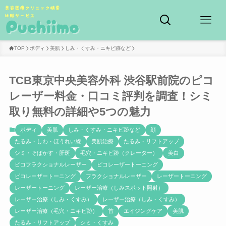
TOP
ボディ
美肌
しみ・くすみ・ニキビ跡など
TCB東京中央美容外科 渋谷駅前院のピコ
レーザー料金・口コミ評判を調査！シミ
取り無料の詳細や5つの魅力
ボディ
美肌
しみ・くすみ・ニキビ跡など
顔
たるみ・しわ・ほうれい線
美肌治療
たるみ・リフトアップ
シミ・そばかす・肝斑
毛穴・ニキビ跡（クレーター）
美白
ピコフラクショナルレーザー
ピコレーザートーニング
ピコレーザートーニング
フラクショナルレーザー
レーザートーニング
レーザートーニング
レーザー治療（しみスポット照射）
レーザー治療（しみ・くすみ）
レーザー治療（しみ・くすみ）
レーザー治療（毛穴・ニキビ跡）
首
エイジングケア
美肌
たるみ・リフトアップ
シミ・くすみ