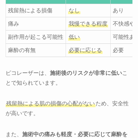
残留熱による損傷
なし
あり
痛み
我慢できる程度
不快感や
副作用が起こる可能性
低い
可能性あ
麻酔の有無
必要に応じる
必要
ピコレーザーは、
施術後のリスクが非常に低い
こ
とで知られています。
残留熱による肌の損傷の心配がない
ため、安全性
が高いです。
また、
施術中の痛みも軽度・必要に応じて麻酔を