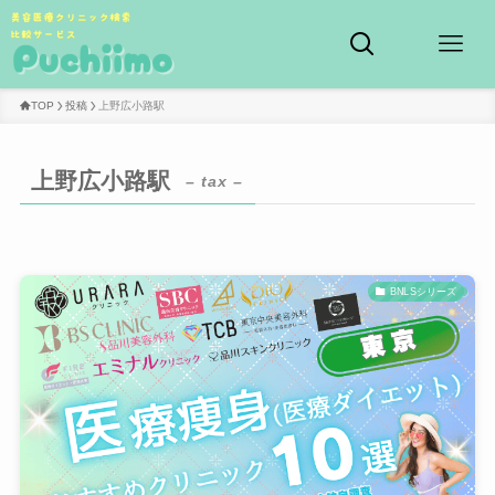
TOP
投稿
上野広小路駅
上野広小路駅
– tax –
BNLSシリーズ